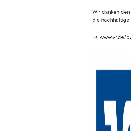
Wir danken den 
die nachhaltig
Extern:
www.vr.de/b