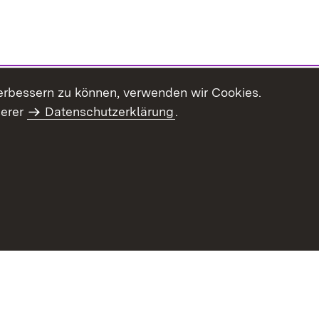
erbessern zu können, verwenden wir Cookies.
serer
Datenschutzerklärung
.
haltsübersicht
Kontakt
Impressum
Datenschutz
Benut